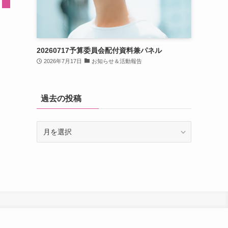
20260717予算委員会配付資料兼パネル
2026年7月17日
お知らせ＆活動報告
過去の投稿
過
去
の
投
稿